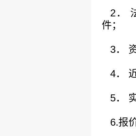
2．
件；
3． 
4．
5． 
6.报